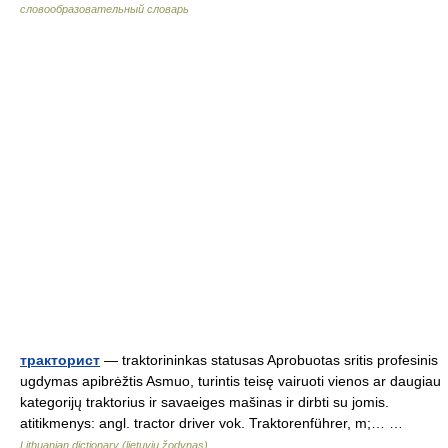
словообразовательный словарь
тракторист
— traktorininkas statusas Aprobuotas sritis profesinis
ugdymas apibrėžtis Asmuo, turintis teisę vairuoti vienos ar daugiau
kategorijų traktorius ir savaeiges mašinas ir dirbti su jomis.
atitikmenys: angl. tractor driver vok. Traktorenführer, m;… …
Lithuanian dictionary (lietuvių žodynas)