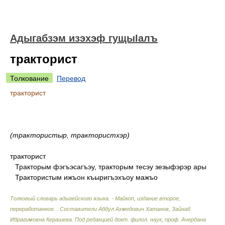
Адыгабзэм изэхэф гущыIалъ
тракторист
Толкование
Перевод
тракторист
(трактористыр, трактористхэр)
тракторист
Тракторым фэгъэсагъэу, тракторым тесэу зезыфэрэр ары
Трактористым ижъон къыригъэхъоу мажъо
Толковый словарь адыгейского языка. - Майкоп, издание второе,
переработанное.
.
Составители Абдул Ахмедович Хатанов, Зайнаб
Ибрагимовна Керашева. Под редакцией докт. филол. наук, проф. Ачердана