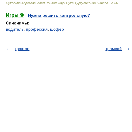
Нуховича Абрегова, докт. филол. наук Нуха Туркубиевича Гишева.
.
2006
.
Игры ⚽
Нужно решить контрольную?
Синонимы
:
водитель
,
профессия
,
шофер
трактор
трамвай